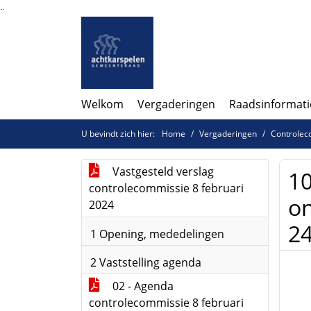
Ga naar de inhoud van deze pagina
Ga naar het zoeken
Ga naar het menu
Welkom
Vergaderingen
Raadsinformati
U bevindt zich hier:
Home
Vergaderingen
Controlec
Vastgesteld verslag
10
controlecommissie 8 februari
on
2024
2
1 Opening, mededelingen
2 Vaststelling agenda
02 - Agenda
controlecommissie 8 februari