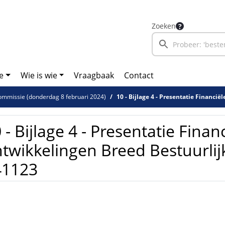
Zoeken
e
Wie is wie
Vraagbaak
Contact
ommissie (donderdag 8 februari 2024)
10 - Bijlage 4 - Presentatie Financiële ontwikkelingen B
 - Bijlage 4 - Presentatie Finan
twikkelingen Breed Bestuurli
41123