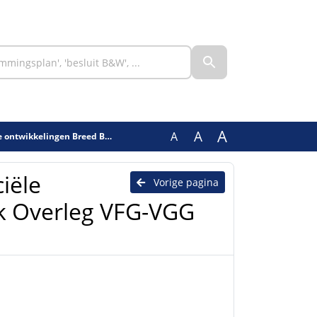
A
A
A
reed Bestuurlijk Overleg VFG-VGG 241123
ciële
Vorige pagina
jk Overleg VFG-VGG