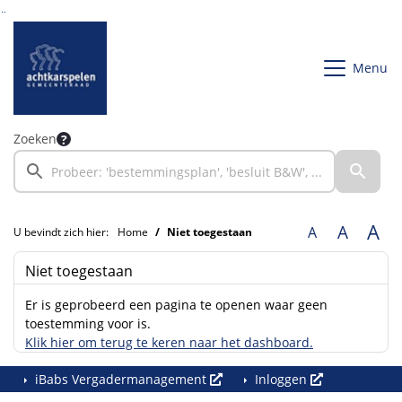
Ga naar de inhoud van deze pagina
Ga naar het zoeken
Ga naar het menu
Menu
Zoeken
A
A
A
U bevindt zich hier:
Home
Niet toegestaan
Niet toegestaan
Er is geprobeerd een pagina te openen waar geen
toestemming voor is.
Klik hier om terug te keren naar het dashboard.
iBabs Vergadermanagement
Inloggen