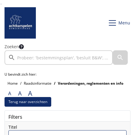
Ga naar de inhoud van deze pagina
Ga naar het zoeken
Ga naar het menu
Menu
Zoeken
U bevindt zich hier:
Home
Raadsinformatie
Verordeningen, reglementen en info
A
A
A
Terug naar overzichten
Filters
Titel