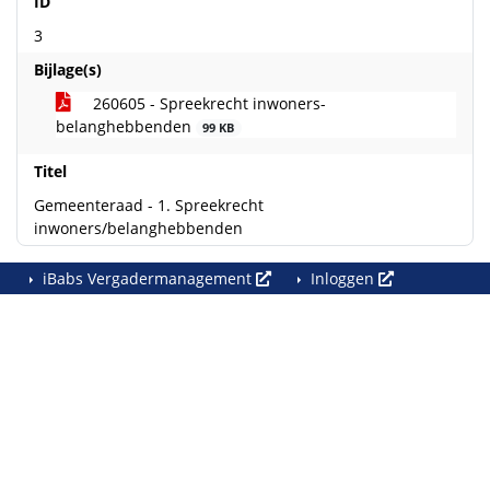
ID
3
Bijlage(s)
260605 - Spreekrecht inwoners-
belanghebbenden
99 KB
Titel
Gemeenteraad - 1. Spreekrecht
inwoners/belanghebbenden
iBabs Vergadermanagement
Inloggen