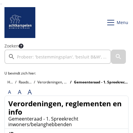
Ga naar de inhoud van deze pagina
Ga naar het zoeken
Ga naar het menu
Menu
Zoeken
U bevindt zich hier:
Home
Raadsinformatie
Verordeningen, reglementen en info
Gemeenteraad - 1. Spreekrecht inwoners/belanghebbenden
A
A
A
Verordeningen, reglementen en
info
Gemeenteraad - 1. Spreekrecht
inwoners/belanghebbenden