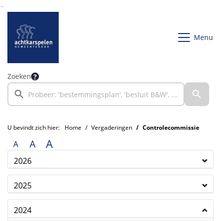
Ga naar de inhoud van deze pagina
Ga naar het zoeken
Ga naar het menu
Menu
Zoeken
U bevindt zich hier:
Home
Vergaderingen
Controlecommissie
A
A
A
2026
2025
2024