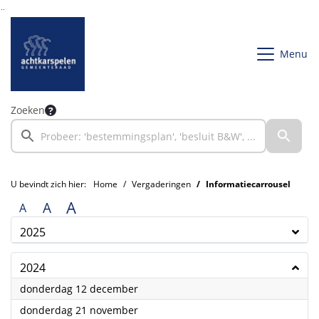
Ga naar de inhoud van deze pagina
Ga naar het zoeken
Ga naar het menu
Menu
Zoeken
U bevindt zich hier:
Home
Vergaderingen
Informatiecarrousel
A
A
A
2025
2024
2024
donderdag 12 december
2024
donderdag 21 november