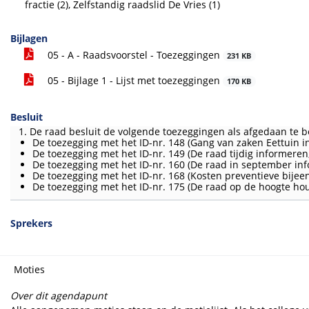
voor
fractie (2), Zelfstandig raadslid De Vries (1)
Bijlagen
05 - A - Raadsvoorstel - Toezeggingen
231 KB
05 - Bijlage 1 - Lijst met toezeggingen
170 KB
Besluit
1. De raad besluit de volgende toezeggingen als afgedaan te
De toezegging met het ID-nr. 148 (Gang van zaken Eettuin in
De toezegging met het ID-nr. 149 (De raad tijdig informeren
De toezegging met het ID-nr. 160 (De raad in september in
De toezegging met het ID-nr. 168 (Kosten preventieve bije
De toezegging met het ID-nr. 175 (De raad op de hoogte ho
Sprekers
Moties
Over dit agendapunt