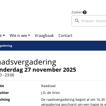
Zoeken
e
Wie is wie
Vraagbaak
Contact
gadering
aadsvergadering
nderdag 27 november 2025
0 - 23:00
tie
Raadzaal
zitter
J.D. de Vries
ichting
De raadsvergadering begint al om 16.30 
vergadering geschorst om een hapje te 