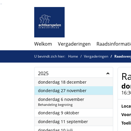
Ga naar de inhoud van deze pagina
Ga naar het zoeken
Ga naar het menu
Welkom
Vergaderingen
Raadsinformati
U bevindt zich hier:
Home
Vergaderingen
Raadsver
R
2025
2025
donderdag 18 december
do
2025
donderdag 27 november
16:3
2025
donderdag 6 november
Behandeling begroting
Loca
2025
donderdag 9 oktober
Voor
2025
donderdag 11 september
Toel
2025
donderdag 10 juli