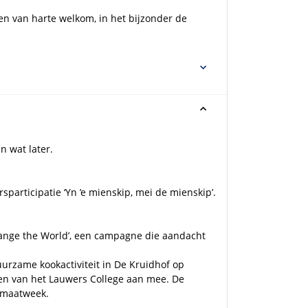
en van harte welkom, in het bijzonder de
n wat later.
articipatie ‘Yn ’e mienskip, mei de mienskip’.
ange the World’, een campagne die aandacht
urzame kookactiviteit in De Kruidhof op
gen van het Lauwers College aan mee. De
limaatweek.