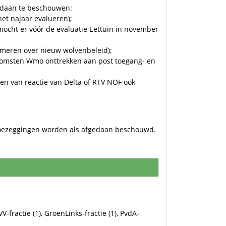
gedaan te beschouwen:
het najaar evalueren);
 mocht er vóór de evaluatie Eettuin in november
rmeren over nieuw wolvenbeleid);
nkomsten Wmo onttrekken aan post toegang- en
en van reactie van Delta of RTV NOF ook
 toezeggingen worden als afgedaan beschouwd.
PVV-fractie (1), GroenLinks-fractie (1), PvdA-